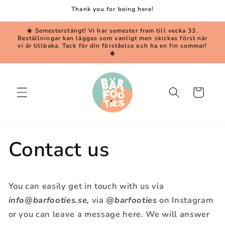
Skip to
Thank you for being here!
content
☀️ Semesterstängt! Vi har semester fram till vecka 33.
Beställningar kan läggas som vanligt men skickas först när
vi är tillbaka. Tack för din förståelse och ha en fin sommar!
☀️
Cart
Contact us
You can easily get in touch with us via
info@barfooties.se,
via
@barfooties
on Instagram
or you can leave a message here. We will answer