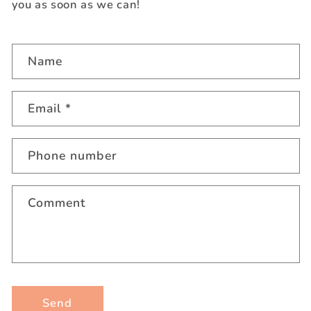
you as soon as we can!
C
Name
o
n
t
Email
*
a
c
Phone number
t
f
o
Comment
r
m
Send